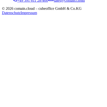
+49 391 611 28-400
sales@comain.cloud
©
2026
comain.cloud – cubeoffice GmbH & Co.KG
Datenschutz
Impressum